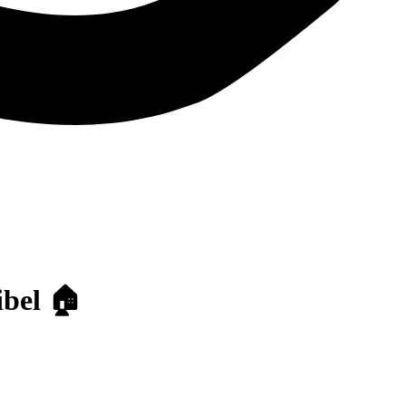
ibel 🏠