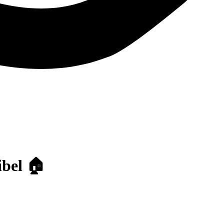
ibel 🏠