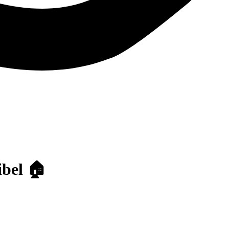
ibel 🏠