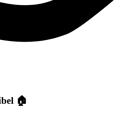
ibel 🏠