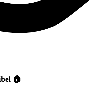
ibel 🏠