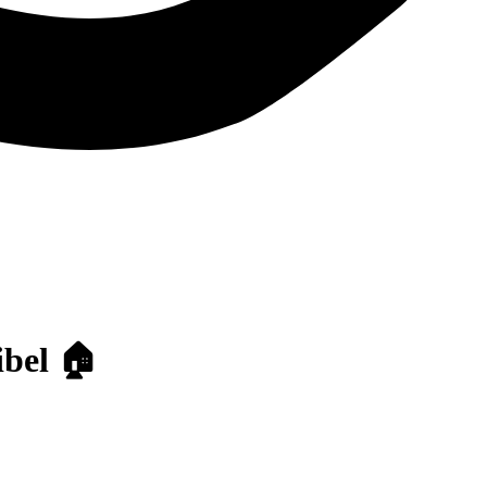
ibel 🏠