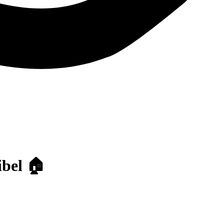
ibel 🏠