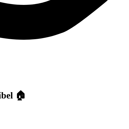
ibel 🏠