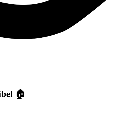
ibel 🏠