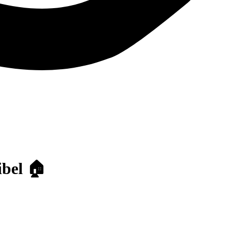
ibel 🏠