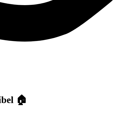
ibel 🏠