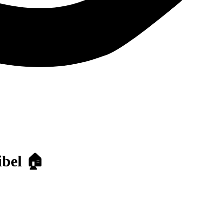
ibel 🏠